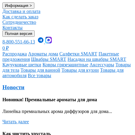
Информация
>
Доставка и оплата
Как сделать заказ
Сотрудничество
Контакты
Полная версия
8-800-551-66-13
0
₽
Распродажа
Ароматы дома
Салфетки SMART
Пакетные
предложения
Швабры SMART
Насадки на швабры SMART
Каучуковые щетки
Ковры грязезащитные
Аксессуары
Товары
для тела
Товары для ванной
Товары для кухни
Товары для
автомобиля
Все товары
Новости
Новинки! Премиальные ароматы для дома
Линейка премиальных арома диффузоров для дома...
Читать далее
Как чистить хрусталь