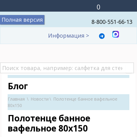
0
Полная версия
8-800-551-66-13
Информация
>
Блог
Главная
\
Новости
\
Полотенце банное вафельное
80х150
Полотенце банное
вафельное 80х150