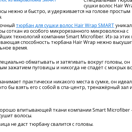
Специальный тюрба
сушки волос Hair Wr
сы нежно и быстро, и удерживается на голове простым
.
рочный
тюрбан для сушки волос Hair Wrap SMART
уникал
ры соткан из особого микрорезанного микроволокна с
их технологий компании Smart Microfiber. Из-за этих 
вающая способность тюрбана Hair Wrap нежно высуши
ьное время.
пециально обматывать и затягивать вокруг головы, он
ым зажатием пуговицы и никогда не спадёт с мокрых во
занимает практически никакого места в сумке, он идеа
что бы взять его с собой в спа-центр, тренажёрный зал 
 хорошо впитывающей ткани компании Smart Microfiber 
сушит волосы.
ица не даст тюрбану свалится с головы.