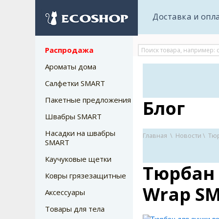
Доставка и опл
Распродажа
Ароматы дома
Салфетки SMART
Пакетные предложения
Блог
Швабры SMART
Насадки на швабры
Главная
\
Новости
\
Тюр
SMART
Каучуковые щетки
Тюрбан 
Ковры грязезащитные
Wrap S
Аксессуары
Товары для тела