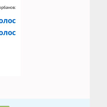
юрбанов:
олос
олос