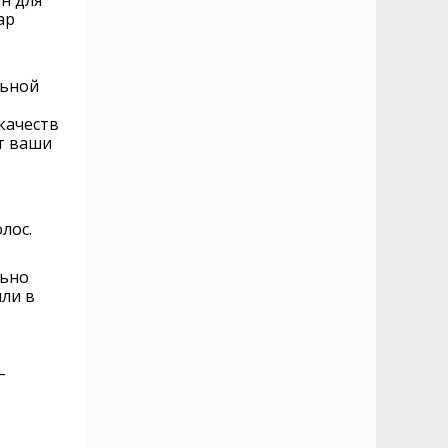
н для
ap
ьной
качеств
т ваши
лос.
льно
или в
–