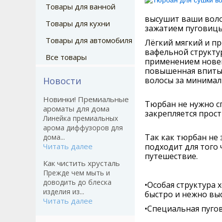
Товары для ванной
высушит ваши воло
Товары для кухни
зажатием пуговицы
Товары для автомобиля
Лёгкий мягкий и п
вафельной структу
Все товары
применением новейш
повышенная впиты
Новости
волосы за минимал
Новинки! Премиальные
Тюрбан не нужно с
ароматы для дома
закрепляется прост
Линейка премиальных
арома диффузоров для
Так как тюрбан не 
дома...
Читать далее
подходит для того 
путешествие.
Как чистить хрусталь
Прежде чем мыть и
доводить до блеска
•Особая структура
изделия из...
быстро и нежно вы
Читать далее
•Специальная пугов