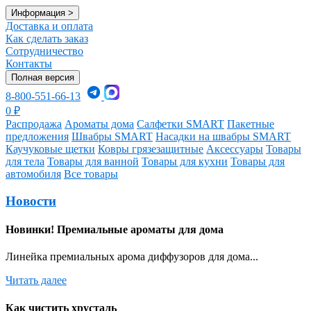
Информация
>
Доставка и оплата
Как сделать заказ
Сотрудничество
Контакты
Полная версия
8-800-551-66-13
0
₽
Распродажа
Ароматы дома
Салфетки SMART
Пакетные
предложения
Швабры SMART
Насадки на швабры SMART
Каучуковые щетки
Ковры грязезащитные
Аксессуары
Товары
для тела
Товары для ванной
Товары для кухни
Товары для
автомобиля
Все товары
Новости
Новинки! Премиальные ароматы для дома
Линейка премиальных арома диффузоров для дома...
Читать далее
Как чистить хрусталь