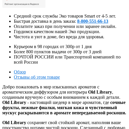
Средний срок службы Эко товаров Smart от 4-5 лет.
Быстрая доставка в день заказа:
8-800-551-66-13
Оплатите заказ при получении или заранее онлайн.
Гордимся качеством нашей Эко продукции.
Чистота и уют в доме, без вреда для здоровья.
Курьером в
98
городах от
300р
от
1
дня
Более
800
пунктов выдачи от
300р
от
3
дней
ПОЧТОЙ РОССИИ или Транспортной компанией по
всей России
Обзор
Отзывы об этом товаре
Добро пожаловать в мир изысканных ароматов с
ароматическим диффузором для интерьера
Old Library
,
созданным вручную с особым вниманием к каждой детали.
Old Library
- настоящий шедевр в мире ароматов, где
сочные
фрукты, нежные фиалки, мягкая кожа и чувственный
мускус раскрываются в аромате непередаваемой роскоши.
Old Library
сохраняет свой стойкий аромат, наполняя ваше
пространство нотами чистой роскоши. Сделанный с любовью