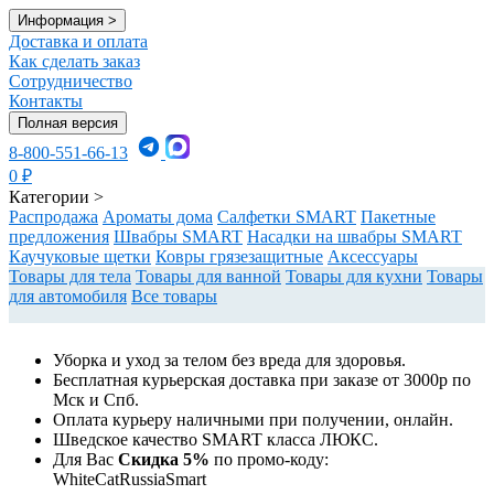
Информация
>
Доставка и оплата
Как сделать заказ
Сотрудничество
Контакты
Полная версия
8-800-551-66-13
0
₽
Категории
>
Распродажа
Ароматы дома
Салфетки SMART
Пакетные
предложения
Швабры SMART
Насадки на швабры SMART
Каучуковые щетки
Ковры грязезащитные
Аксессуары
Товары для тела
Товары для ванной
Товары для кухни
Товары
для автомобиля
Все товары
Уборка и уход за телом без вреда для здоровья.
Бесплатная курьерская доставка при заказе от 3000р по
Мск и Спб.
Оплата курьеру наличными при получении, онлайн.
Шведское качество SMART класса ЛЮКС.
Для Вас
Cкидка 5%
по промо-коду:
WhiteCatRussiaSmart