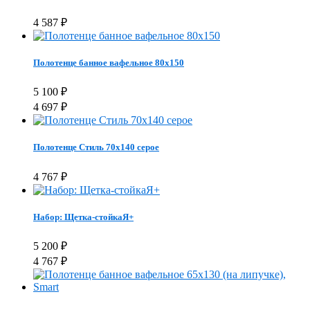
4 587
₽
Полотенце банное вафельное 80х150
5 100
₽
4 697
₽
Полотенце Стиль 70x140 серое
4 767
₽
Набор: Щетка-стойкаЯ+
5 200
₽
4 767
₽