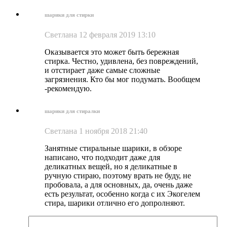
шарики для стирки
Светлана
12 февраля 2019 13:10
Оказывается это может быть бережная
стирка. Честно, удивлена, без повреждений,
и отстирает даже самые сложные
загрязнения. Кто бы мог подумать. Вообщем
-рекомендую.
шарики для стиралки
Светлана
1 ноября 2018 21:40
Занятные стиральные шарики, в обзоре
написано, что подходит даже для
деликатных вещей, но я деликатные в
ручную стираю, поэтому врать не буду, не
пробовала, а для основных, да, очень даже
есть результат, особенно когда с их Экогелем
стира, шарики отлично его допролняют.