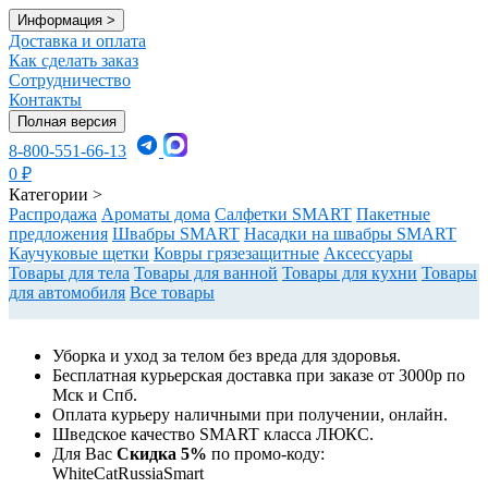
Информация
>
Доставка и оплата
Как сделать заказ
Сотрудничество
Контакты
Полная версия
8-800-551-66-13
0
₽
Категории
>
Распродажа
Ароматы дома
Салфетки SMART
Пакетные
предложения
Швабры SMART
Насадки на швабры SMART
Каучуковые щетки
Ковры грязезащитные
Аксессуары
Товары для тела
Товары для ванной
Товары для кухни
Товары
для автомобиля
Все товары
Уборка и уход за телом без вреда для здоровья.
Бесплатная курьерская доставка при заказе от 3000р по
Мск и Спб.
Оплата курьеру наличными при получении, онлайн.
Шведское качество SMART класса ЛЮКС.
Для Вас
Cкидка 5%
по промо-коду:
WhiteCatRussiaSmart