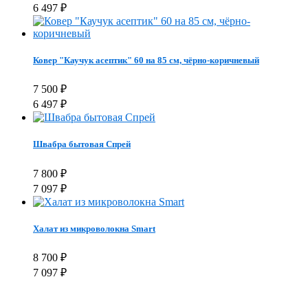
6 497
₽
Ковер "Каучук асептик" 60 на 85 см, чёрно-коричневый
7 500
₽
6 497
₽
Швабра бытовая Спрей
7 800
₽
7 097
₽
Халат из микроволокна Smart
8 700
₽
7 097
₽