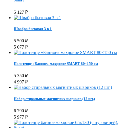
Smart
5 127
₽
Швабра бытовая 3 в 1
5 500
₽
5 077
₽
Полотенце «Банное» махровое SMART 80×150 см
5 350
₽
4 997
₽
Набор стиральных магнитных шариков (12 шт.)
6 790
₽
5 977
₽