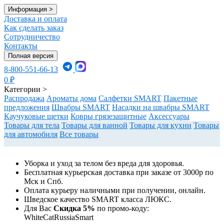
Информация
>
Доставка и оплата
Как сделать заказ
Сотрудничество
Контакты
Полная версия
8-800-551-66-13
0
₽
Категории
>
Распродажа
Ароматы дома
Салфетки SMART
Пакетные
предложения
Швабры SMART
Насадки на швабры SMART
Каучуковые щетки
Ковры грязезащитные
Аксессуары
Товары для тела
Товары для ванной
Товары для кухни
Товары
для автомобиля
Все товары
Уборка и уход за телом без вреда для здоровья.
Бесплатная курьерская доставка при заказе от 3000р по
Мск и Спб.
Оплата курьеру наличными при получении, онлайн.
Шведское качество SMART класса ЛЮКС.
Для Вас
Cкидка 5%
по промо-коду:
WhiteCatRussiaSmart