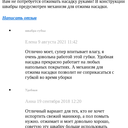
Вам не потребуется отжимать насадку руками! В конструкции
швабры предусмотрен механизм для отжима насадки.
Написать отзыв
швабра-губка
Елена
9 августа 2021 11:42
Отлично моет, супер впитывает влагу, я
очень довольна работой этой губки. Удобная
насадка прекрасно работает на любых
напольных покрытиях. А механизм для
отжима насадки позволит не соприкасаться с
губкой во время уборки
Удобная
Анна
19 сентября 2018 12:20
Отличный вариант для тех, кто не хочет
испортить свежий маникюр, а пол помыть
нужно. отжимает и моет довольно хорошо,
советую эту швабру больше использовать