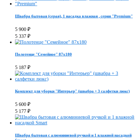
Швабра бытовая (серая), 1 насадка влажная , серия "Premium"
5 900
₽
5 337
₽
Полотенце "Семейное" 87х180
5 187
₽
Комплект для уборки "Интерьер" (швабра + 3 салфетки люкс)
5 600
₽
5 177
₽
Швабра бытовая с алюминиевой ручкой и 1 влажной насадкой