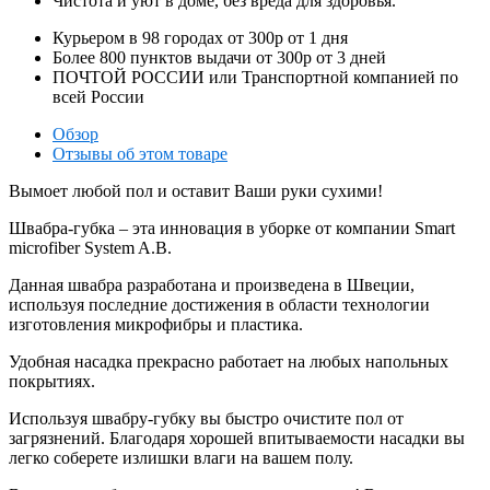
Чистота и уют в доме, без вреда для здоровья.
Курьером в
98
городах от
300р
от
1
дня
Более
800
пунктов выдачи от
300р
от
3
дней
ПОЧТОЙ РОССИИ или Транспортной компанией по
всей России
Обзор
Отзывы об этом товаре
Вымоет любой пол и оставит Ваши руки сухими!
Швабра-губка – эта инновация в уборке от компании Smart
microfiber System A.B.
Данная швабра разработана и произведена в Швеции,
используя последние достижения в области технологии
изготовления микрофибры и пластика.
Удобная насадка прекрасно работает на любых напольных
покрытиях.
Используя швабру-губку вы быстро очистите пол от
загрязнений. Благодаря хорошей впитываемости насадки вы
легко соберете излишки влаги на вашем полу.